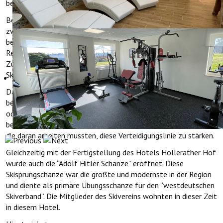
bekannt unter dem Namen “Sporthotel Hollerather Hof”.
Besonders im Winter war hier viel los. Damals gab es jährlich
zwei bis drei Meter Schnee und Hollerath zählte zu einem der
bekanntesten Wintersportgebiet in der Eifel. Vor allem aus der
Region Köln, Aachen und Bonn kamen viele Touristen mit dem
Zug nach Hellenthal und dann mit dem Bus nach Hollerath zum
Skifahren, Langlaufen und Rodeln.
Das Hotel wurde häufig auch von hochrangigen Offizieren
besucht, die der Verstärkung vom Westwall (auch Hockerlinie
oder Siegfriedlinie genannt) überwachten. Hinter dem Hotel
befand sich ein Gefangenenlager für russische Kriegsgefangene,
die daran arbeiten mussten, diese Verteidigungslinie zu stärken.
Gleichzeitig mit der Fertigstellung des Hotels Hollerather Hof
wurde auch die “Adolf Hitler Schanze” eröffnet. Diese
Skisprungschanze war die größte und modernste in der Region
und diente als primäre Übungsschanze für den “westdeutschen
Skiverband”. Die Mitglieder des Skivereins wohnten in dieser Zeit
in diesem Hotel.