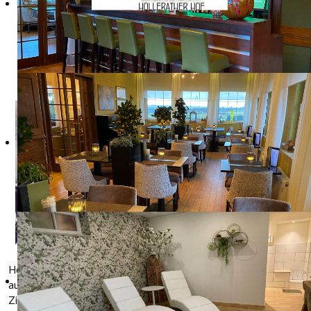
UNSERE GESCHICHTE
Das Hotel
Restaurant
Hollerather
Hof wurde
1933/1934
von Heinrich
Kampschulte
erbaut. Das
Hotel diente
damals als
Vorbild für alle
Hotels in der Eifel, da es mit den modernsten Neuheiten
ausgestattet war, wie fließend Kalt- und Warmwasser in den
Zimmern und einer Zentralheizung. Damals war das Hotel