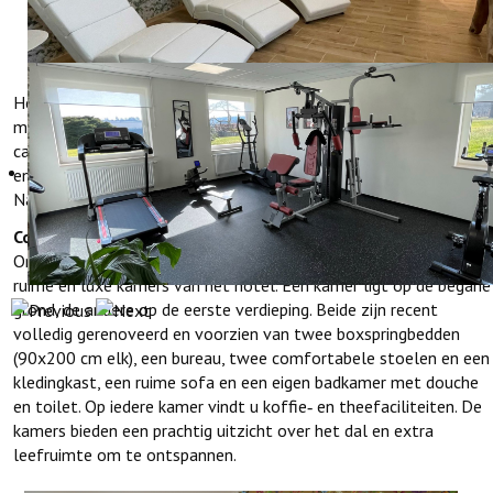
ONZE KAMERS
Het Boutique Hotel‑Restaurant Hollerather Hof verwelkomt u
met 15 uitnodigende tweepersoonskamers in vier stijlvolle
categorieën. Elke kamer is met zorg ingericht om rust, comfort
en een warme sfeer te bieden na een dag in de natuur van
Nationaal Park Eifel.
Comfort Plus
Onze twee Comfort Plus tweepersoonskamers zijn de meest
ruime en luxe kamers van het hotel. Eén kamer ligt op de begane
grond, de andere op de eerste verdieping. Beide zijn recent
volledig gerenoveerd en voorzien van twee boxspringbedden
(90x200 cm elk), een bureau, twee comfortabele stoelen en een
kledingkast, een ruime sofa en een eigen badkamer met douche
en toilet. Op iedere kamer vindt u koffie‑ en theefaciliteiten. De
kamers bieden een prachtig uitzicht over het dal en extra
leefruimte om te ontspannen.