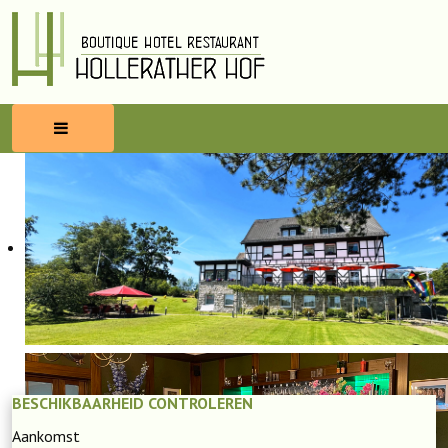
HOME
RESERVEREN
ETEN & DRINKEN
WELLNESS
OMGEVING
BESCHIKBAARHEID CONTROLEREN
BLOG
Aankomst