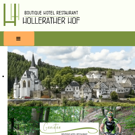
HOME
RESERVEREN
ETEN & DRINKEN
WELLNESS
OMGEVING
BLOG