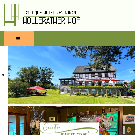
HOME
RESERVEREN
ETEN & DRINKEN
WELLNESS
OMGEVING
BLOG