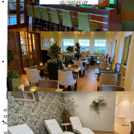
ONZE GESCHIEDENIS
Hotel Restaurant
Hollerather Hof is
in 1933/1934
gebouwd door
Heinrich
Kampschulte. Het
hotel moest dienen
als voorbeeld voor
alle hotels in de
Eifelregio en werd
uitgerust met de modernste snufjes, zoals koud en warm
stromend water
op de kamers
en centrale verwarming. Het
hotel stond destijds bekend als "Sporthotel Hollerather Hof".
Vooral in de winter was het hier druk. Er lag in die tijd ieder jaar