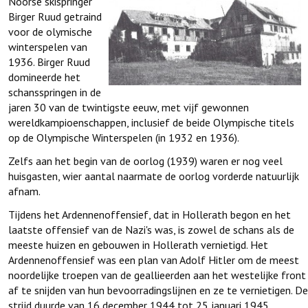
Noorse skispringer
Birger Ruud getraind
voor de olymische
winterspelen van
1936. Birger Ruud
domineerde het
schansspringen in de
jaren 30 van de twintigste eeuw, met vijf gewonnen
wereldkampioenschappen, inclusief de beide Olympische titels
op de Olympische Winterspelen (in 1932 en 1936).
Zelfs aan het begin van de oorlog (1939) waren er nog veel
huisgasten, wier aantal naarmate de oorlog vorderde natuurlijk
afnam.
Tijdens het Ardennenoffensief, dat in Hollerath begon en het
laatste offensief van de Nazi's was, is zowel de schans als de
meeste huizen en gebouwen in Hollerath vernietigd. Het
Ardennenoffensief was een plan van Adolf Hitler om de meest
noordelijke troepen van de geallieerden aan het westelijke front
af te snijden van hun bevoorradingslijnen en ze te vernietigen. De
strijd duurde van 16 december 1944 tot 25 januari 1945.