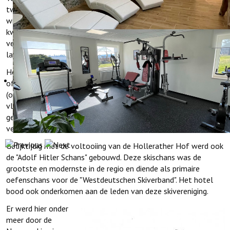
twee tot drie meter sneeuw en het was een bekend
wintersportgebied. Vooral vanuit de regio Keulen, Aken en Bonn
kwamen vele toeristen met de trein naar Hellenthal, om
vervolgens met de bus naar Hollerath te gaan om te skieen,
langlaufen en te rodelen.
Het hotel werd in die tijd ook regelmatig bezocht door hoge
officieren die toezicht hielden op de versterking van de Westwall
(of ook wel bekend als Hockerlinie of Siegfried linie) die hier
vlakbij ligt. Achter het hotel bevond zich namelijk een
gevangenenkamp voor Russische krijgsgevangenen, die aan de
versterking van deze verdedigingslinie moesten werken.
Gelijktijdig met de voltooiing van de Hollerather Hof werd ook
de "Adolf Hitler Schans" gebouwd. Deze skischans was de
grootste en modernste in de regio en diende als primaire
oefenschans voor de "Westdeutschen Skiverband". Het hotel
bood ook onderkomen aan de leden van deze skivereniging.
Er werd hier onder
meer door de