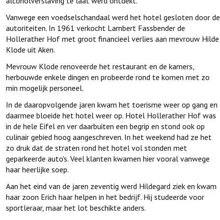
alcoholverslaving te laat werd ontdekt.
Vanwege een voedselschandaal werd het hotel gesloten door de
autoriteiten. In 1961 verkocht Lambert Fassbender de
Hollerather Hof met groot financieel verlies aan mevrouw Hilde
Klode uit Aken.
Mevrouw Klode renoveerde het restaurant en de kamers,
herbouwde enkele dingen en probeerde rond te komen met zo
min mogelijk personeel.
In de daaropvolgende jaren kwam het toerisme weer op gang en
daarmee bloeide het hotel weer op. Hotel Hollerather Hof was
in de hele Eifel en ver daarbuiten een begrip en stond ook op
culinair gebied hoog aangeschreven. In het weekend had
ze
het
zo druk dat de straten rond het hotel vol stonden met
geparkeerde auto's. Veel klanten kwamen hier vooral vanwege
haar heerlijke soep.
Aan het eind van de jaren zeventig werd Hildegard ziek en kwam
haar zoon Erich haar helpen in het bedrijf. Hij studeerde voor
sportleraar, maar het lot beschikte anders.