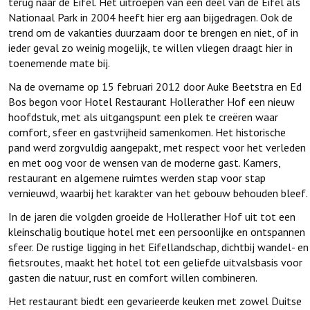
terug naar de Eifel. Het uitroepen van een deel van de Eifel als
Nationaal Park in 2004 heeft hier erg aan bijgedragen. Ook de
trend om de vakanties duurzaam door te brengen en niet, of in
ieder geval zo weinig mogelijk, te willen vliegen draagt hier in
toenemende mate bij.
Na de overname op 15 februari 2012 door Auke Beetstra en Ed
Bos begon voor Hotel Restaurant Hollerather Hof een nieuw
hoofdstuk, met als uitgangspunt een plek te creëren waar
comfort, sfeer en gastvrijheid samenkomen. Het historische
pand werd zorgvuldig aangepakt, met respect voor het verleden
en met oog voor de wensen van de moderne gast. Kamers,
restaurant en algemene ruimtes werden stap voor stap
vernieuwd, waarbij het karakter van het gebouw behouden bleef.
In de jaren die volgden groeide de Hollerather Hof uit tot een
kleinschalig boutique hotel met een persoonlijke en ontspannen
sfeer. De rustige ligging in het Eifellandschap, dichtbij wandel- en
fietsroutes, maakt het hotel tot een geliefde uitvalsbasis voor
gasten die natuur, rust en comfort willen combineren.
Het restaurant biedt een gevarieerde keuken met zowel Duitse