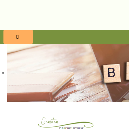
HOME
RESERVEREN
ETEN & DRINKEN
WELLNESS
OMGEVING
BLOG