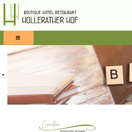
HOME
RESERVEREN
ETEN & DRINKEN
WELLNESS
OMGEVING
BLOG