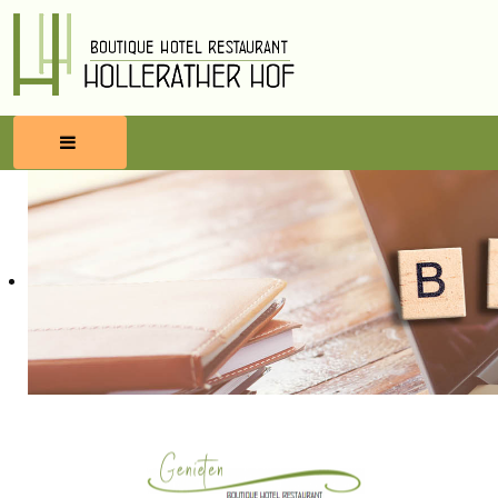
HOME
RESERVEREN
ETEN & DRINKEN
WELLNESS
OMGEVING
BLOG