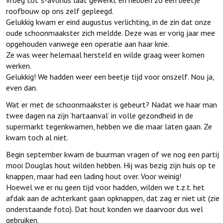
vroeg tot ’s-avonds laat gewerkt en hebben zo een beetje
roofbouw op ons zelf gepleegd.
Gelukkig kwam er eind augustus verlichting, in de zin dat onze
oude schoonmaakster zich meldde. Deze was er vorig jaar mee
opgehouden vanwege een operatie aan haar knie.
Ze was weer helemaal hersteld en wilde graag weer komen
werken.
Gelukkig! We hadden weer een beetje tijd voor onszelf. Nou ja,
even dan.
Wat er met de schoonmaakster is gebeurt? Nadat we haar man
twee dagen na zijn ‘hartaanval’ in volle gezondheid in de
supermarkt tegenkwamen, hebben we die maar laten gaan. Ze
kwam toch al niet.
Begin september kwam de buurman vragen of we nog een partij
mooi Douglas hout wilden hebben. Hij was bezig zijn huis op te
knappen, maar had een lading hout over. Voor weinig!
Hoewel we er nu geen tijd voor hadden, wilden we t.z.t. het
afdak aan de achterkant gaan opknappen, dat zag er niet uit (zie
onderstaande foto). Dat hout konden we daarvoor dus wel
gebruiken.