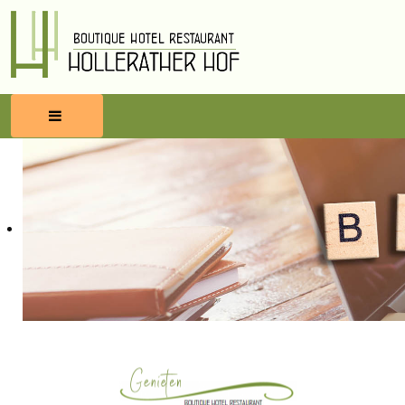
HOME
RESERVEREN
ETEN & DRINKEN
WELLNESS
OMGEVING
BLOG