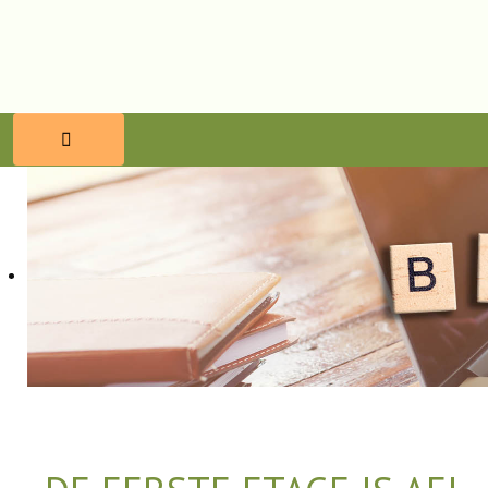
HOME
RESERVEREN
ETEN & DRINKEN
WELLNESS
OMGEVING
BLOG